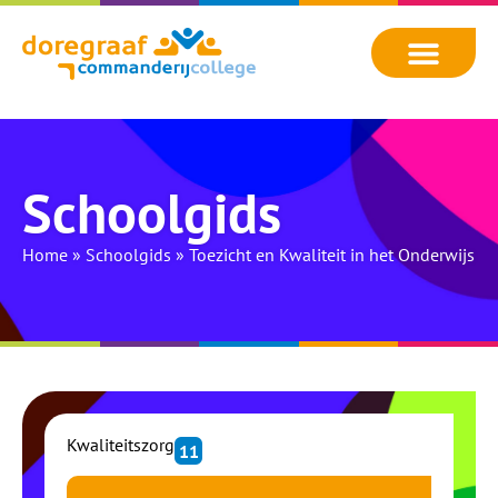
Schoolgids
Home
»
Schoolgids
»
Toezicht en Kwaliteit in het Onderwijs
Kwaliteitszorg
11