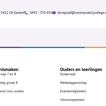
7, 5421 CR Gemert
0492 - 370 055
doregraaf@commanderijcollege.
nismaken
Ouders en leerlingen
roep 7 en 8
Ouderraad
dag groep 8
Medezeggenschap
vond voor ouders
Examenreglement
Schoolreglement