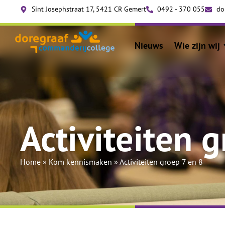
Sint Josephstraat 17, 5421 CR Gemert
0492 - 370 055
do
Nieuws
Wie zijn wij
Activiteiten 
Home
»
Kom kennismaken
»
Activiteiten groep 7 en 8