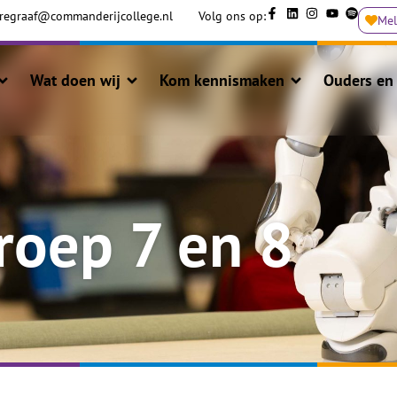
regraaf@commanderijcollege.nl
Volg ons op:
Me
Wat doen wij
Kom kennismaken
Ouders en 
groep 7 en 8