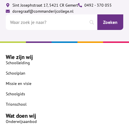
Sint Josephstraat 17, 5421 CR Gemert
0492 - 370 055
doregraaf@commanderijcollege.nl
Wie zijn wij
Schoolleiding
Schoolplan
Missie en visie
Schoolgids
Trionschool
Wat doen wij
Onderwijsaanbod