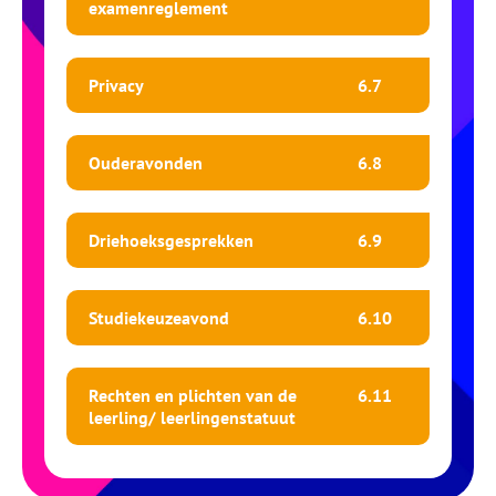
examenreglement
Privacy
6.
7
Ouderavonden
6.
8
Driehoeksgesprekken
6.
9
Studiekeuzeavond
6.
10
Rechten en plichten van de
6.
11
leerling/ leerlingenstatuut