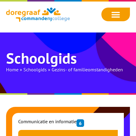
Schoolgids
Home
»
Schoolgids
»
Gezins- of familieomstandigheden
Communicatie en informatie
6