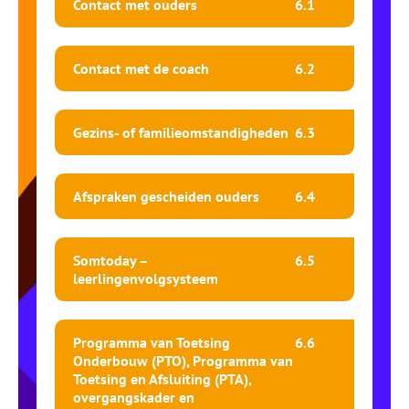
Contact met ouders
6.
1
Contact met de coach
6.
2
Gezins- of familieomstandigheden
6.
3
Afspraken gescheiden ouders
6.
4
Somtoday –
6.
5
leerlingenvolgsysteem
Programma van Toetsing
6.
6
Onderbouw (PTO), Programma van
Toetsing en Afsluiting (PTA),
overgangskader en