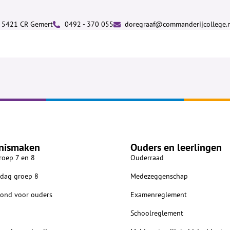
7, 5421 CR Gemert
0492 - 370 055
doregraaf@commanderijcollege.
nismaken
Ouders en leerlingen
roep 7 en 8
Ouderraad
dag groep 8
Medezeggenschap
vond voor ouders
Examenreglement
Schoolreglement