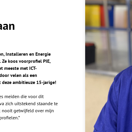
aan
n, Installeren en Energie
r. Ze koos voorprofiel PIE,
et meeste met ICT-
 door velen als een
 deze ambitieuze 15-jarige!
zes meiden die voor dit
va zich uitstekend staande te
k nooit getwijfeld over mijn
profielen.”