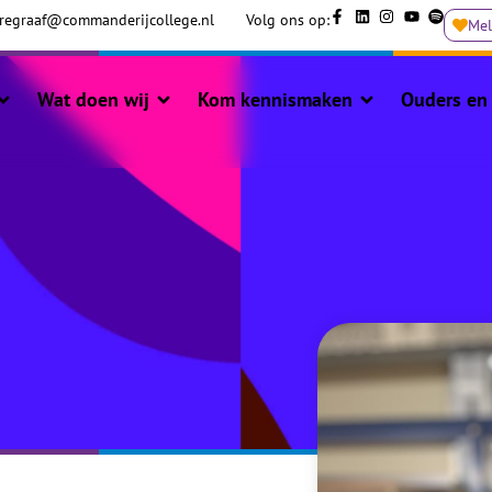
regraaf@commanderijcollege.nl
Volg ons op:
Me
Wat doen wij
Kom kennismaken
Ouders en 