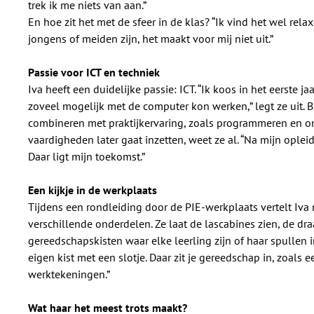
trek ik me niets van aan.”
En hoe zit het met de sfeer in de klas? “Ik vind het wel relax
jongens of meiden zijn, het maakt voor mij niet uit.”
Passie voor ICT en techniek
Iva heeft een duidelijke passie: ICT. “Ik koos in het eerste ja
zoveel mogelijk met de computer kon werken,” legt ze uit. 
combineren met praktijkervaring, zoals programmeren en o
vaardigheden later gaat inzetten, weet ze al. “Na mijn opleidi
Daar ligt mijn toekomst.”
Een kijkje in de werkplaats
Tijdens een rondleiding door de PIE-werkplaats vertelt Iv
verschillende onderdelen. Ze laat de lascabines zien, de dr
gereedschapskisten waar elke leerling zijn of haar spullen i
eigen kist met een slotje. Daar zit je gereedschap in, zoals 
werktekeningen.”
Wat haar het meest trots maakt?