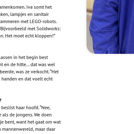
t samenkomen. Iva somt het
ken, lampjes en sanitair
ogrammeren met LEGO-robots.
. “Bijvoorbeeld met Solidworks:
an. Het moet echt kloppen!”
assen in het begin best
cht en de hitte… dat was wel
beerde, was ze verkocht. “Het
n handen en dat voelt echt
?
 beslist haar hoofd. “Nee,
e als de jongens. We doen
sje bent, want het gaat om wat
een mannenwereld, maar daar