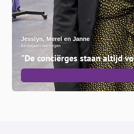
Jesslyn, Merel en Janne
Eerstejaars leerlingen
"De conciërges staan altijd vo