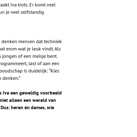
aakt Iva trots. Er komt veel
un je veel zelfstandig
s denken mensen dat techniek
at erom wat je leuk vindt. Als
en jongen of een meisje bent.
 programmeert, last of aan een
boodschap is duidelijk: “Kies
n denken.”
is Iva een geweldig voorbeeld
s niet alleen een wereld van
 Dus: heren én dames, wie