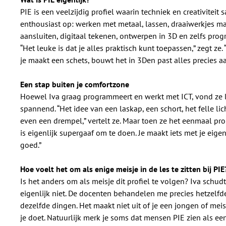
PIE is een veelzijdig profiel waarin techniek en creativitei
enthousiast op: werken met metaal, lassen, draaiwerkjes ma
aansluiten, digitaal tekenen, ontwerpen in 3D en zelfs pr
“Het leuke is dat je alles praktisch kunt toepassen,” zegt ze
je maakt een schets, bouwt het in 3Den past alles precies a
Een stap buiten je comfortzone
Hoewel Iva graag programmeert en werkt met ICT, vond ze l
spannend. “Het idee van een laskap, een schort, het felle li
even een drempel,” vertelt ze. Maar toen ze het eenmaal pro
is eigenlijk supergaaf om te doen. Je maakt iets met je eige
goed.”
Hoe voelt het om als enige meisje in de les te zitten bij PIE
Is het anders om als meisje dit profiel te volgen? Iva schudt
eigenlijk niet. De docenten behandelen me precies hetzelfd
dezelfde dingen. Het maakt niet uit of je een jongen of mei
je doet. Natuurlijk merk je soms dat mensen PIE zien als 