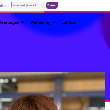
ldknop
leerlingen
Werken bij
Contact