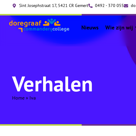
Sint Josephstraat 17, 5421 CR Gemert
0492 - 370 055
do
Nieuws
Wie zijn wij
Verhalen
Home
»
Iva