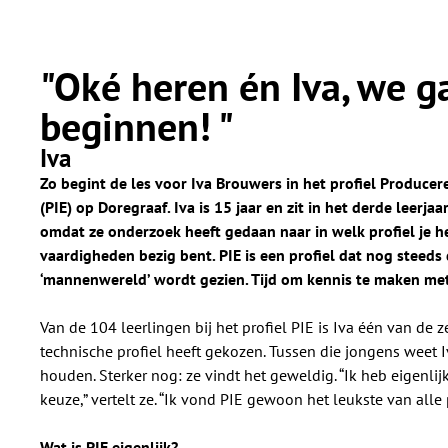
"Oké heren én Iva, we g
beginnen! "
Iva
Zo begint de les voor Iva Brouwers in het profiel Producere
(PIE) op Doregraaf. Iva is 15 jaar en zit in het derde leerjaa
omdat ze onderzoek heeft gedaan naar in welk profiel je h
vaardigheden bezig bent. PIE is een profiel dat nog steeds
‘mannenwereld’ wordt gezien. Tijd om kennis te maken met
Van de 104 leerlingen bij het profiel PIE is Iva één van de 
technische profiel heeft gekozen. Tussen die jongens weet I
houden. Sterker nog: ze vindt het geweldig. “Ik heb eigenlij
keuze,” vertelt ze. “Ik vond PIE gewoon het leukste van alle 
Wat is PIE eigenlijk?