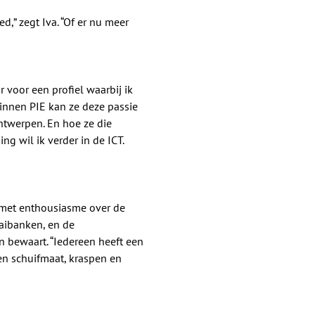
ed,” zegt Iva. “Of er nu meer
ar voor een profiel waarbij ik
Binnen PIE kan ze deze passie
ntwerpen. En hoe ze die
ng wil ik verder in de ICT.
a met enthousiasme over de
aaibanken, en de
n bewaart. “Iedereen heeft een
een schuifmaat, kraspen en