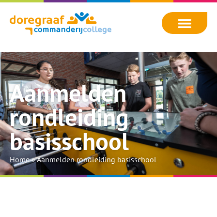
Aanmelden
rondleiding
basisschool
Home
»
Aanmelden rondleiding basisschool